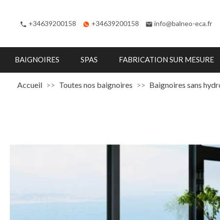
+34639200158
+34639200158
info@balneo-eca.fr
phone
email
BAIGNOIRES
SPAS
FABRICATION SUR MESURE
Accueil
Toutes nos baignoires
Baignoires sans hyd