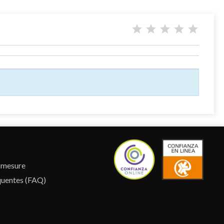
r mesure
quentes (FAQ)