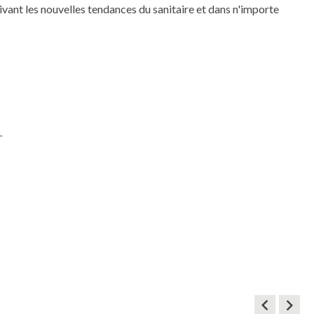
uivant les nouvelles tendances du sanitaire et dans n'importe
.
keyboard_arrow_left
keyboard_arrow_right