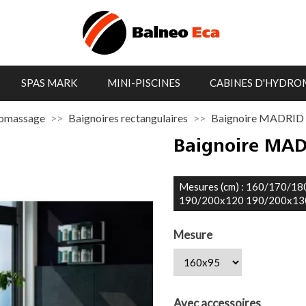
SPAS MARK
MINI-PISCINES
CABINES D'HYDRO
romassage
Baignoires rectangulaires
Baignoire MADRID
Baignoire MA
Mesures (cm) : 160/170/
190/200x120 190/200x13
Mesure
Avec accessoires