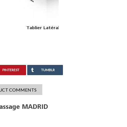
Poignée De Baignoire
PINTEREST
TUMBLR
UCT COMMENTS
omassage MADRID