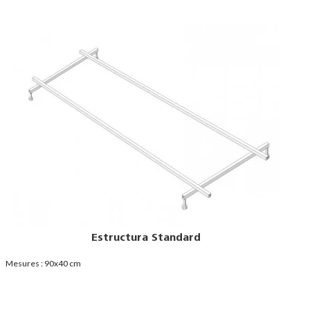
Robinetterie Avec Cascade 02
Mitigeur cascade carré