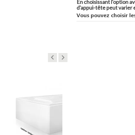
En choisissant l'option 
d'appui-tête peut varier e
Vous pouvez choisir le
keyboard_arrow_left
keyboard_arrow_right