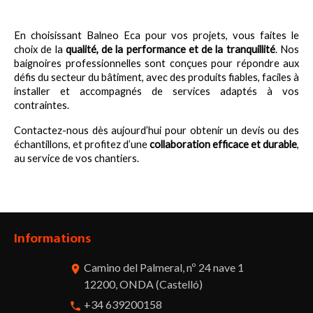
En choisissant Balneo Eca pour vos projets, vous faites le 
choix de la 
qualité, de la performance et de la tranquillité
. Nos 
baignoires professionnelles sont conçues pour répondre aux 
défis du secteur du bâtiment, avec des produits fiables, faciles à 
installer et accompagnés de services adaptés à vos 
contraintes.
Contactez-nous dès aujourd’hui pour obtenir un devis ou des 
échantillons, et profitez d’une 
collaboration efficace et durable
, 
au service de vos chantiers.
Informations
Camino del Palmeral, nº 24 nave 1
room
12200, ONDA (Castelló)
+34 639200158
phone