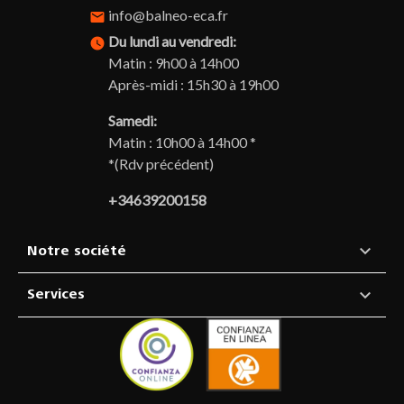
info@balneo-eca.fr
email
Du lundi au vendredi:
watch_later
Matin : 9h00 à 14h00
Après-midi : 15h30 à 19h00
Samedi:
Matin : 10h00 à 14h00 *
*(Rdv précédent)
+34639200158

Notre société

Services