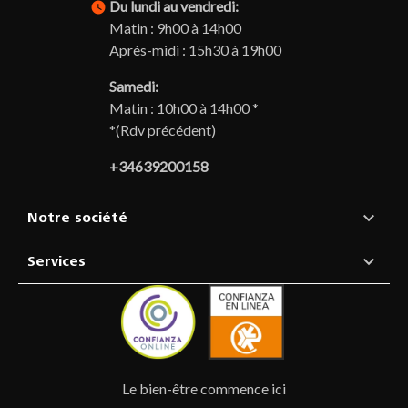
Du lundi au vendredi:
watch_later
Matin : 9h00 à 14h00
Après-midi : 15h30 à 19h00
Samedi:
Matin : 10h00 à 14h00 *
*(Rdv précédent)
+34639200158

Notre société

Services
Le bien-être commence ici