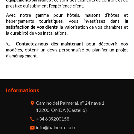
prestige qui subliment l’expérience client.
Avec notre gamme pour hôtels, maisons d’hôtes et 
hébergements touristiques, vous investissez dans 
la 
satisfaction de vos clients
, la valorisation de vos chambres et 
la durabilité de vos installations.
📞
Contactez-nous dès maintenant
 pour découvrir nos 
modèles, obtenir un devis personnalisé ou planifier un projet 
d’aménagement.
Informations
Camino del Palmeral, nº 24 nave 1
room
12200, ONDA (Castelló)
+34 639200158
phone
info@balneo-eca.fr
email