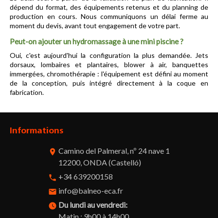
dépend du format, des équipements retenus et du planning de 
production en cours. Nous communiquons un délai ferme au 
moment du devis, avant tout engagement de votre part.
Peut-on ajouter un hydromassage à une mini piscine ?
Oui, c'est aujourd'hui la configuration la plus demandée. Jets 
dorsaux, lombaires et plantaires, blower à air, banquettes 
immergées, chromothérapie : l'équipement est défini au moment 
de la conception, puis intégré directement à la coque en 
fabrication.
Informations
Camino del Palmeral, nº 24 nave 1
room
12200, ONDA (Castelló)
+34 639200158
phone
info@balneo-eca.fr
email
Du lundi au vendredi:
watch_later
Matin : 9h00 à 14h00