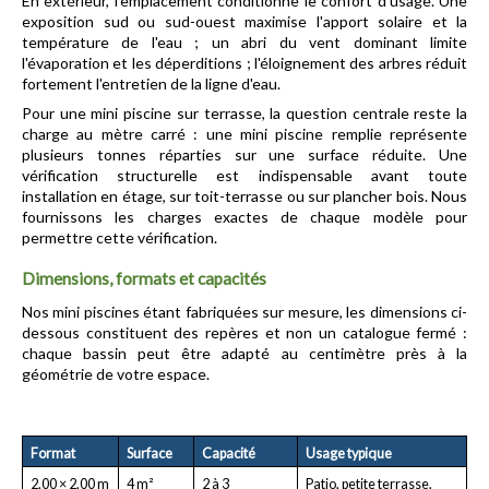
En extérieur, l'emplacement conditionne le confort d'usage. Une 
exposition sud ou sud-ouest maximise l'apport solaire et la 
température de l'eau ; un abri du vent dominant limite 
l'évaporation et les déperditions ; l'éloignement des arbres réduit 
fortement l'entretien de la ligne d'eau.
Pour une mini piscine sur terrasse, la question centrale reste la 
charge au mètre carré : une mini piscine remplie représente 
plusieurs tonnes réparties sur une surface réduite. Une 
vérification structurelle est indispensable avant toute 
installation en étage, sur toit-terrasse ou sur plancher bois. Nous 
fournissons les charges exactes de chaque modèle pour 
permettre cette vérification.
Dimensions, formats et capacités
Nos mini piscines étant fabriquées sur mesure, les dimensions ci-
dessous constituent des repères et non un catalogue fermé : 
chaque bassin peut être adapté au centimètre près à la 
géométrie de votre espace.
Format
Surface
Capacité
Usage typique
2,00 × 2,00 m
4 m²
2 à 3 
Patio, petite terrasse, 