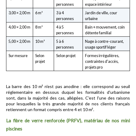
personnes
espace intérieur
3,00 × 2,00 m
6 m²
3 à 4 
Jardin de ville, cour 
personnes
urbaine
4,00 × 2,00 m
8 m²
4 à 5 
Bain + mouvement, coin 
personnes
détente familial
5,00 × 2,00 m
10 m²
5 à 6 
Nage à contre-courant, 
personnes
usage sportif léger
Sur mesure
Selon 
Selon projet
Formes irrégulières, 
projet
contraintes d'accès, 
projets pro
La barre des 10 m² n'est pas anodine : elle correspond au seuil 
réglementaire en dessous duquel les formalités d'urbanisme 
sont, dans la majorité des cas, allégées. C'est l'une des raisons 
pour lesquelles la très grande majorité de nos clients français 
retiennent un format compris entre 4 et 10 m².
La fibre de verre renforcée (PRFV), matériau de nos mini 
piscines