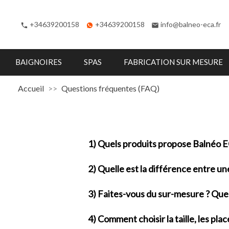
+34639200158
+34639200158
info@balneo-eca.fr
phone
email
BAIGNOIRES
SPAS
FABRICATION SUR MESURE
Accueil
Questions fréquentes (FAQ)
1) Quels produits propose Balnéo 
Balnéo ECA est
fabricant de baignoi
2) Quelle est la différence entre un
baignoires sans hydromassage, mini-p
Baignoire balnéo :
pensée pour des séa
tabliers, structures, thérapies, etc.). 
3) Faites-vous du sur-mesure ? Que
un
entretien simple
par session.
Spa :
multiplaces
, plusieurs positions 
Les
catégories du projet
conforment ce
Oui.
Baignoires, spas et mini-piscine
Mini-piscine :
solution autoportante e
4) Comment choisir la taille, les pla
thérapies, robinetteries et finitions
. P