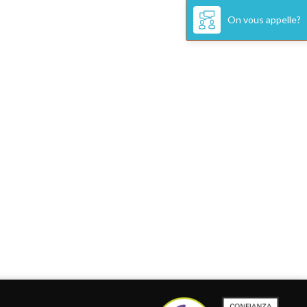
 gaines qui ne touchent pas les parois)
améliore le massage
.
On vous appelle?
38–39 °C pour les séances longues),
érieur.
ies adaptées, appuis-tête, tabliers,
facile et d’esthétique soignée.
ommandes digitales
,
ozone
,
tabliers
ilité avec votre modèle.
istant, durable et simple d'entretien
.
imers
; certaines options intègrent des
à deux) pour une utilisation
pratique et
contrôle annuel :
nettoyage profond,
et simplifie les échanges avec le SAV.
s :
u
+34 638 200 158
ou
par e-mail
à
 chat
pendant les heures d'ouverture.