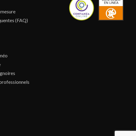
r mesure
quentes (FAQ)
lnéo
e
gnoires
professionnels