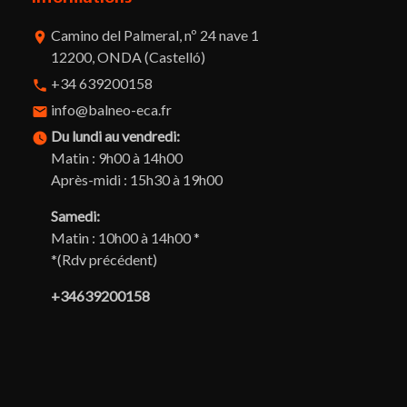
Camino del Palmeral, nº 24 nave 1
room
12200, ONDA (Castelló)
+34 639200158
phone
info@balneo-eca.fr
email
Du lundi au vendredi:
watch_later
Matin : 9h00 à 14h00
Après-midi : 15h30 à 19h00
Samedi:
Matin : 10h00 à 14h00 *
*(Rdv précédent)
+34639200158