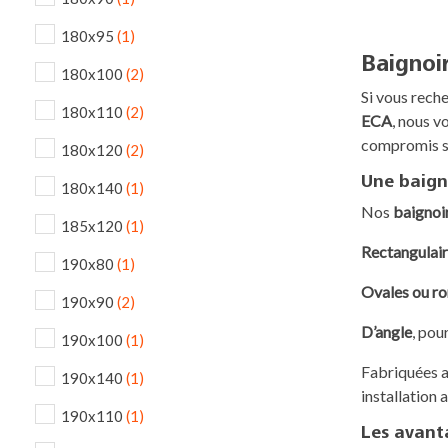
180x95
(1)
Baignoi
180x100
(2)
Si vous reche
180x110
(2)
ECA
, nous v
compromis su
180x120
(2)
Une baigno
180x140
(1)
Nos
baignoi
185x120
(1)
Rectangulai
190x80
(1)
Ovales ou r
190x90
(2)
D’angle
, pou
190x100
(1)
Fabriquées av
190x140
(1)
installation
190x110
(1)
Les avant