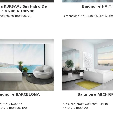
a KURSAAL Sin Hidro De
Baignoire HAITI
170x80 A 190x90
170/180x80 180/190x90
Dimensions : 140, 150, 160 et 180 c
aignoire BARCELONA
Baignoire MICHI
) : 150/160x115
Mesures (cm): 160/170/180x110
0/170/180/190x120
160/170/180x120
0/190x125 140/150/180/190x130