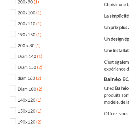
200x90
(1)
Choisir une b
200x100
(1)
La simplicité
200x110
(1)
Un prix plus
190x150
(1)
Un design é
200 x 80
(1)
Une installat
Diam 140
(1)
C’est égalem
Diam 150
(2)
expérience d
diam 160
(2)
Balnéo ECA
Chez
Balné
Diam 180
(2)
produits sont
140x120
(1)
modèle, de la
150x120
(1)
Offrez-vous 
190x120
(2)