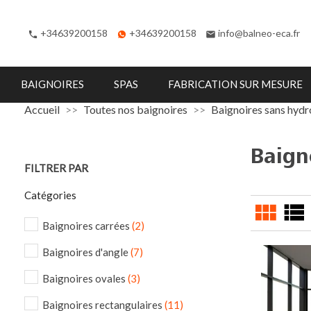
+34639200158
+34639200158
info@balneo-eca.fr
phone
email
BAIGNOIRES
SPAS
FABRICATION SUR MESURE
Accueil
Toutes nos baignoires
Baignoires sans hyd
Baign
FILTRER PAR
Catégories
view_module
view_list
Baignoires carrées
(2)
Baignoires d'angle
(7)
Baignoires ovales
(3)
Baignoires rectangulaires
(11)