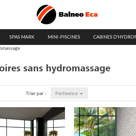
SPAS MARK
MINI-PISCINES
CABINES D'HYDRO
romassage
oires sans hydromassage
Trier par :
Pertinence
