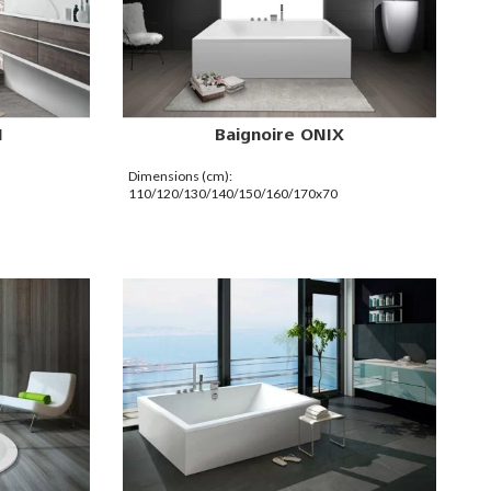
I
Baignoire ONIX
Dimensions (cm):
110/120/130/140/150/160/170x70
140/150/160/170/180x75
165/170/180/190/200x80 170x85
160/170/190/200x90