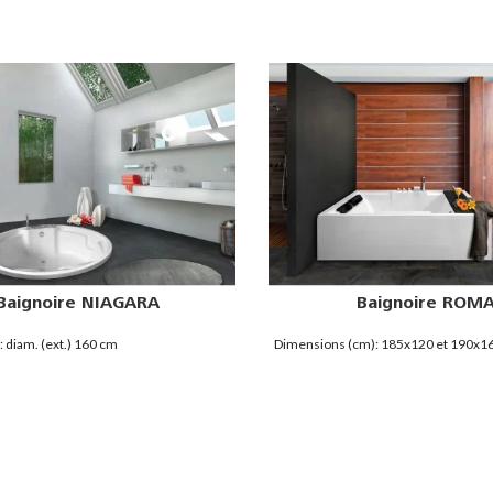
0x140 145/150x145 150/170x150
Baignoire NIAGARA
Baignoire ROM
 diam. (ext.) 160 cm
Dimensions (cm): 185x120 et 190x1