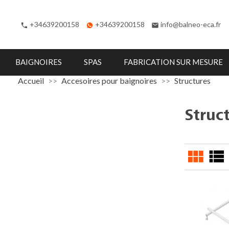
+34639200158
+34639200158
info@balneo-eca.fr
phone
email
BAIGNOIRES
SPAS
FABRICATION SUR MESURE
Accueil
Accesoires pour baignoires
Structures
Struc
view_module
view_list