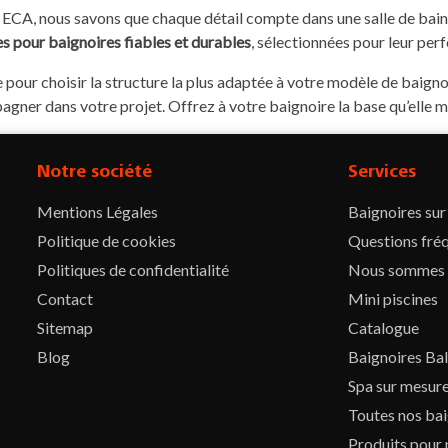
ECA, nous savons que chaque détail compte dans une salle de bain 
es pour baignoires fiables et durables
, sélectionnées pour leur per
 pour choisir la structure la plus adaptée à votre modèle de baigno
gner dans votre projet. Offrez à votre baignoire la base qu’elle mé
Notre société
Services
Mentions Légales
Baignoires su
Politique de cookies
Questions fré
Politiques de confidentialité
Nous sommes
Contact
Mini piscines
Sitemap
Catalogue
Blog
Baignoires Ba
Spa sur mesur
Toutes nos bai
Produits pour 