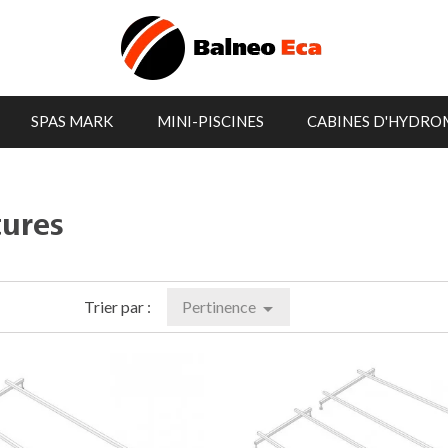
SPAS MARK
MINI-PISCINES
CABINES D'HYDRO
tures
Trier par :
Pertinence
