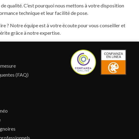
de qualité. C’est pourquoi nous mettons à votre disposition
formance technique et leur facilité de pose.
ire ? Notre équipe est à votre écoute pour vous conseiller et
rite grâce à notre expertise.
r mesure
quentes (FAQ)
lnéo
e
gnoires
professionnels