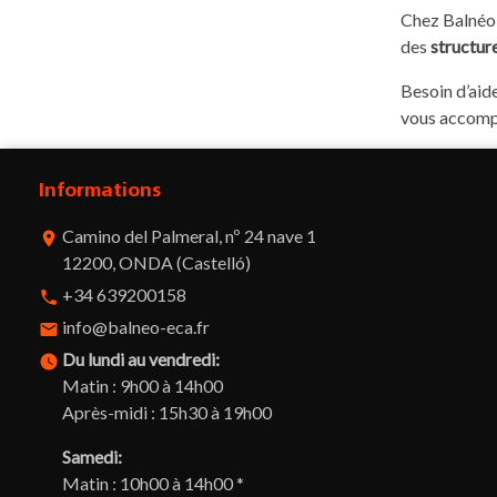
Chez Balnéo 
des
structur
Besoin d’aide
vous accompa
Informations
Camino del Palmeral, nº 24 nave 1
room
12200, ONDA (Castelló)
+34 639200158
phone
info@balneo-eca.fr
email
Du lundi au vendredi:
watch_later
Matin : 9h00 à 14h00
Après-midi : 15h30 à 19h00
Samedi:
Matin : 10h00 à 14h00 *