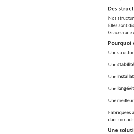
Des struct
Nos structur
Elles sont di
Grâce à une 
Pourquoi c
Une structur
Une
stabilit
Une
installat
Une
longévi
Une meilleu
Fabriquées av
dans un cadre
Une solut