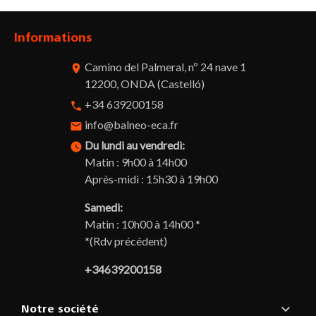
Informations
Camino del Palmeral, nº 24 nave 1
room
12200, ONDA (Castelló)
+34 639200158
phone
info@balneo-eca.fr
email
Du lundi au vendredi:
watch_later
Matin : 9h00 à 14h00
Après-midi : 15h30 à 19h00
Samedi:
Matin : 10h00 à 14h00 *
*(Rdv précédent)
+34639200158

Notre société