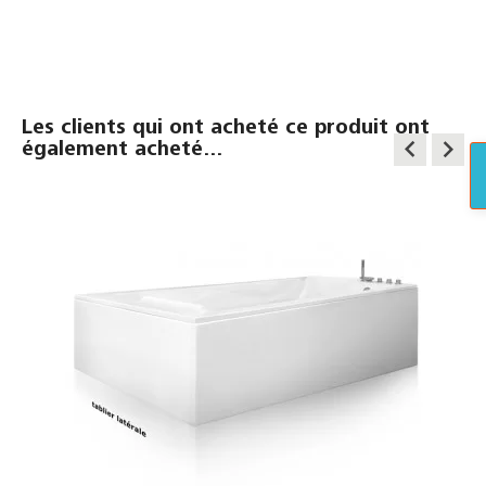
Les clients qui ont acheté ce produit ont
keyboard_arrow_left
keyboard_arrow_right
également acheté...