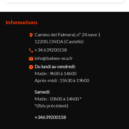
Informations
Camino del Palmeral, nº 24 nave 1
room
12200, ONDA (Castelló)
+34 639200158
phone
info@balneo-eca.fr
email
Du lundi au vendredi:
watch_later
Matin : 9h00 à 14h00
Après-midi : 15h30 à 19h00
Samedi:
Matin : 10h00 à 14h00 *
*(Rdv précédent)
+34639200158