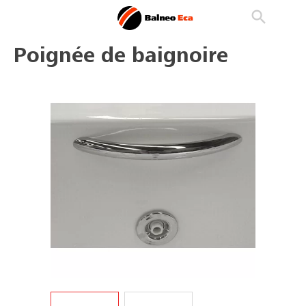

phone
search
person_outline
Poignée de baignoire