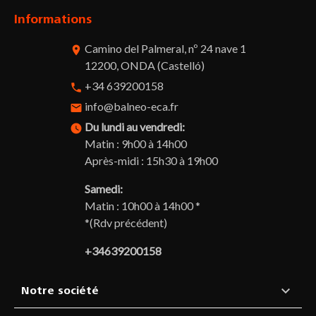
Informations
Camino del Palmeral, nº 24 nave 1
room
12200, ONDA (Castelló)
+34 639200158
phone
info@balneo-eca.fr
email
Du lundi au vendredi:
watch_later
Matin : 9h00 à 14h00
Après-midi : 15h30 à 19h00
Samedi:
Matin : 10h00 à 14h00 *
*(Rdv précédent)
+34639200158

Notre société