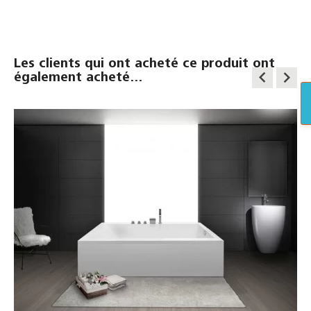
Les clients qui ont acheté ce produit ont
keyboard_arrow_left
keyboard_arrow_right
également acheté...