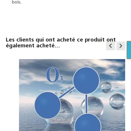
bois.
Les clients qui ont acheté ce produit ont
keyboard_arrow_left
keyboard_arrow_right
également acheté...