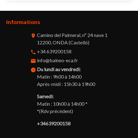
Informations
Camino del Palmeral, nº 24 nave 1
room
12200, ONDA (Castelló)
+34 639200158
phone
info@balneo-eca.fr
email
Du lundi au vendredi:
watch_later
Matin : 9h00 à 14h00
Après-midi : 15h30 à 19h00
Samedi:
Matin : 10h00 à 14h00 *
*(Rdv précédent)
+34639200158