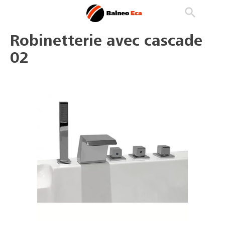

phone
search
person_outline
Robinetterie avec cascade
02