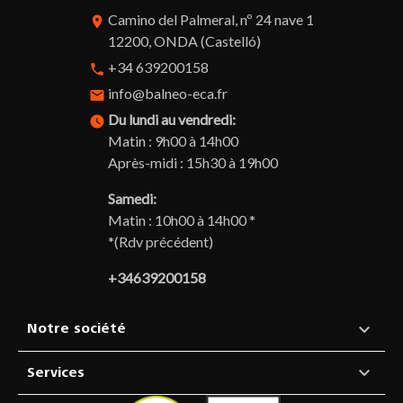
Camino del Palmeral, nº 24 nave 1
room
12200, ONDA (Castelló)
+34 639200158
phone
info@balneo-eca.fr
email
Du lundi au vendredi:
watch_later
Matin : 9h00 à 14h00
Après-midi : 15h30 à 19h00
Samedi:
Matin : 10h00 à 14h00 *
*(Rdv précédent)
+34639200158

Notre société

Services