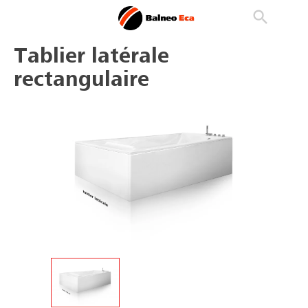

phone
search
person_outline
Tablier latérale
rectangulaire