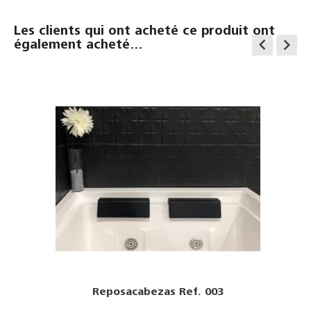
Les clients qui ont acheté ce produit ont
keyboard_arrow_left
keyboard_arrow_right
également acheté...
Reposacabezas Ref. 003