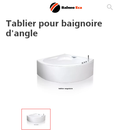

phone
search
person_outline
Tablier pour baignoire
d'angle