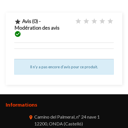
Avis (0) -

Modération des avis

Il n'y a pas encore d'avis pour ce produit.
Informations
Camino del Palmeral, nº 24 nave 1
room
12200, ONDA (Castelló)