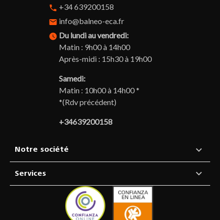
+34 639200158
phone
info@balneo-eca.fr
email
Du lundi au vendredi:
watch_later
Matin : 9h00 à 14h00
Après-midi : 15h30 à 19h00
Samedi:
Matin : 10h00 à 14h00 *
*(Rdv précédent)
+34639200158

Notre société

Services