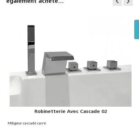
keyboard_arrow_left
keyboard_arrow_right
également acheté...
Robinetterie Avec Cascade 02
Mitigeur cascade carré