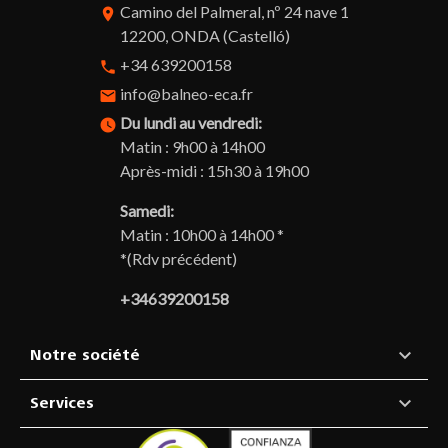
Camino del Palmeral, nº 24 nave 1
room
12200, ONDA (Castelló)
+34 639200158
phone
info@balneo-eca.fr
email
Du lundi au vendredi:
watch_later
Matin : 9h00 à 14h00
Après-midi : 15h30 à 19h00
Samedi:
Matin : 10h00 à 14h00 *
*(Rdv précédent)
+34639200158

Notre société

Services