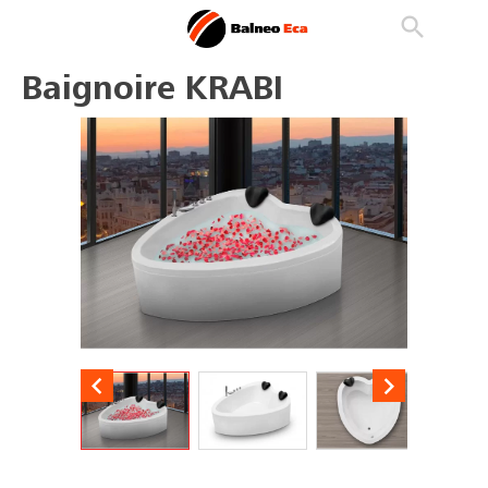

phone
search
person_outline
Baignoire KRABI

