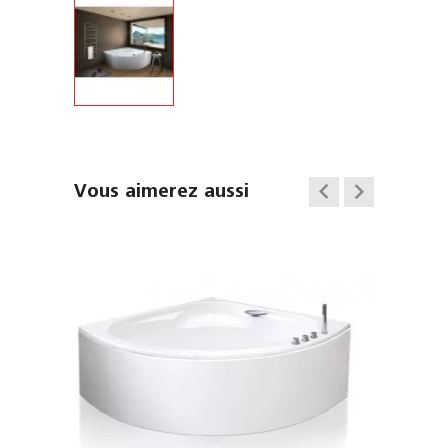
keyboard_arrow_left
keyboard_arrow_right
Vous aimerez aussi