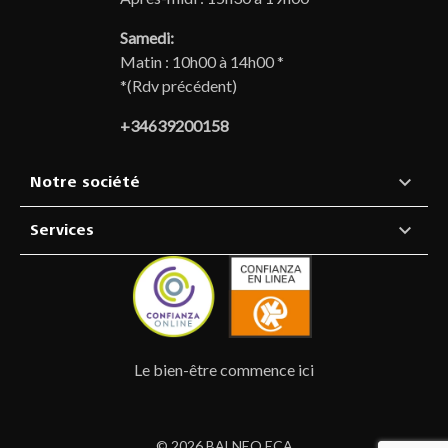
Samedi:
Matin : 10h00 à 14h00 *
*(Rdv précédent)
+34639200158

Notre société

Services
Le bien-être commence ici
© 2026 BALNEO ECA