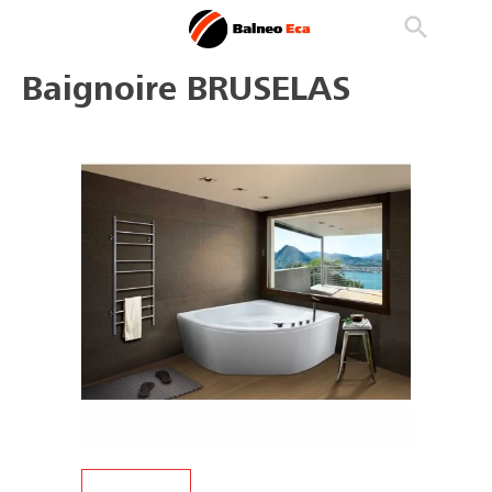

phone
search
person_outline
Baignoire BRUSELAS