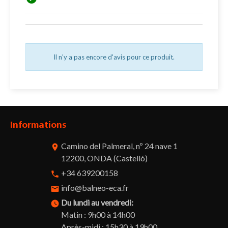
Il n'y a pas encore d'avis pour ce produit.
Informations
Camino del Palmeral, nº 24 nave 1
room
12200, ONDA (Castelló)
+34 639200158
phone
info@balneo-eca.fr
email
Du lundi au vendredi:
watch_later
Matin : 9h00 à 14h00
Après-midi : 15h30 à 19h00