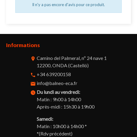
Il n'y a pas encore d'avis pour ce produit.
Informations
Camino del Palmeral, nº 24 nave 1
room
12200, ONDA (Castelló)
+34 639200158
phone
info@balneo-eca.fr
email
Du lundi au vendredi:
watch_later
Matin : 9h00 à 14h00
Après-midi : 15h30 à 19h00
Samedi:
Matin : 10h00 à 14h00 *
*(Rdv précédent)