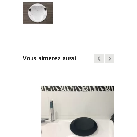
keyboard_arrow_left
keyboard_arrow_right
Vous aimerez aussi