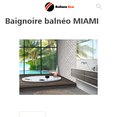

phone
search
person_outline
Baignoire balnéo MIAMI