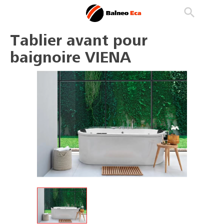

phone
search
person_outline
Tablier avant pour
baignoire VIENA