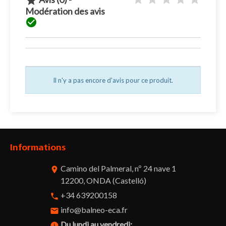

Modération des avis

Il n'y a pas encore d'avis pour ce produit.
Informations
Camino del Palmeral, nº 24 nave 1
room
12200, ONDA (Castelló)
+34 639200158
phone
info@balneo-eca.fr
email
Du lundi au vendredi:
watch_later