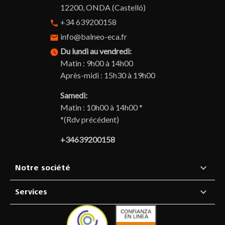
12200, ONDA (Castelló)
+34 639200158
phone
info@balneo-eca.fr
email
Du lundi au vendredi:
watch_later
Matin : 9h00 à 14h00
Après-midi : 15h30 à 19h00
Samedi:
Matin : 10h00 à 14h00 *
*(Rdv précédent)
+34639200158

Notre société

Services