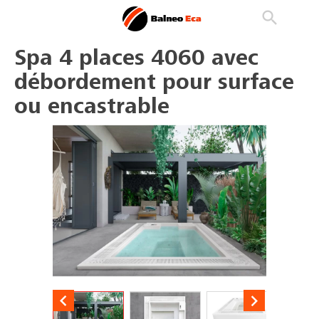

phone
search
person_outline
Spa 4 places 4060 avec
débordement pour surface
ou encastrable

