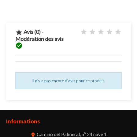
Avis (0) -

Modération des avis

Il n'y a pas encore d'avis pour ce produit.
Informations
Camino del Palmeral, nº 24 nave 1
room