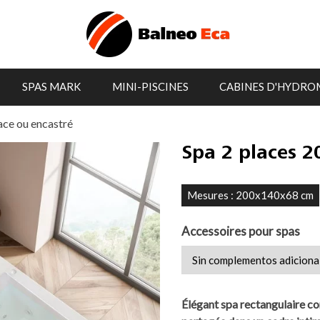
SPAS MARK
MINI-PISCINES
CABINES D'HYDRO
ace ou encastré
Spa 2 places 2
Mesures : 200x140x68 cm
Accessoires pour spas
Élégant spa rectangulaire co