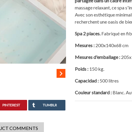
partagée dans un cadre intim
massage relaxant, ce spa s'i
Avec son esthétique minimalis
recherchent une oasis de bie
Spa 2 places.
Fabriqué en fib
Mesures :
200x140x68 cm
Mesures d'emballage
:
205x
Poids :
150 kg.

Capacidad :
500 litres
Couleur standard :
Blanc. Au
PINTEREST
TUMBLR
UCT COMMENTS