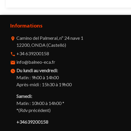
Informations
Camino del Palmeral, nº 24 nave 1
room
12200, ONDA (Castelló)
+34 639200158
phone
info@balneo-eca.fr
email
Du lundi au vendredi:
watch_later
Matin : 9h00 à 14h00
Après-midi : 15h30 à 19h00
Samedi:
Matin : 10h00 à 14h00 *
*(Rdv précédent)
+34639200158