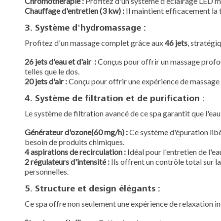
Chromothérapie
:
Profitez d'un système d'éclairage LED mu
Chauffage d'entretien (3 kw) :
Il maintient efficacement la 
3. Système d'hydromassage :
Profitez d'un massage complet grâce aux
46 jets
, stratégi
26 jets d'eau et d'air :
Conçus pour offrir un massage profond 
telles que le dos.
20 jets d'air :
Conçu pour offrir une expérience de massage 
4. Système de filtration et de purification :
Le système de filtration avancé de ce spa garantit que l'ea
Générateur d'ozone(60 mg/h) :
Ce système d'épuration libèr
besoin de produits chimiques.
4 aspirations de recirculation :
Idéal pour l'entretien de l'
2 régulateurs d'intensité :
Ils offrent un contrôle total sur 
personnelles.
5. Structure et design élégants :
Ce spa offre non seulement une expérience de relaxation in