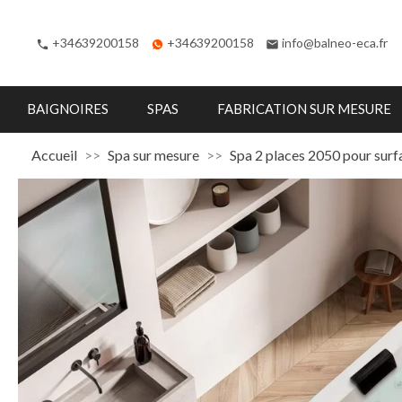
+34639200158
+34639200158
info@balneo-eca.fr
phone
email
BAIGNOIRES
SPAS
FABRICATION SUR MESURE
Accueil
Spa sur mesure
Spa 2 places 2050 pour surf