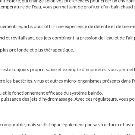
lticolore, qui change selon vos préférences pour créer un environ
température de l'eau, vous permettant de profiter d'un bain chaud s
quement répartis pour offrir une expérience de détente et de bien-ê
et revitalisant, ces jets combinent la pression de l'eau et de l'ai
plus profonde et plus thérapeutique.
u reste toujours propre, saine et exempte d'impuretés, vous permett
e les bactéries, virus et autres micro-organismes présents dans l'e
eau et le fonctionnement efficace du système balnéo.
la puissance des jets d'hydromassage. Avec ces régulateurs, vous po
comparable, mais se distingue également par sa structure robuste 