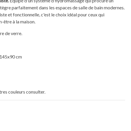
iste.
Équipé d'un système d'hydromassage qui procure un
ntègre parfaitement dans les espaces de salle de bain modernes.
te et fonctionnelle, c'est le choix idéal pour ceux qui
n-être à la maison.
re de verre.
145x90 cm
tres couleurs consulter.