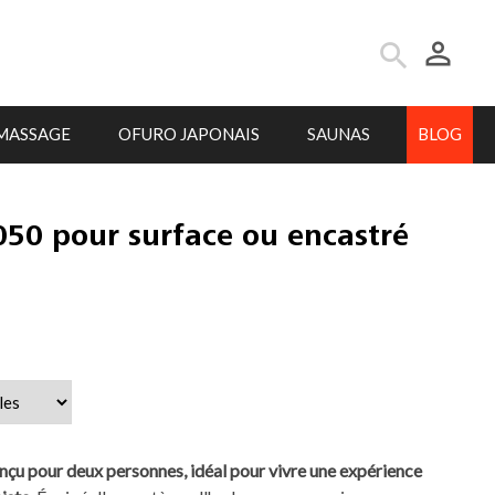
person_outline
search
MASSAGE
OFURO JAPONAIS
SAUNAS
BLOG
050 pour surface ou encastré
nçu pour deux personnes, idéal pour vivre une expérience