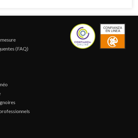
r mesure
quentes (FAQ)
lnéo
e
gnoires
professionnels