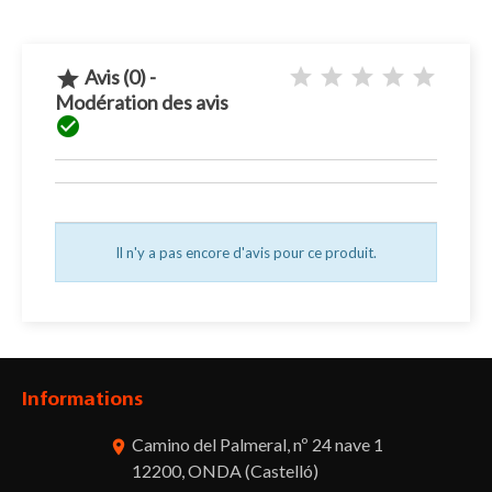
Avis (0) -

Modération des avis

Il n'y a pas encore d'avis pour ce produit.
Informations
Camino del Palmeral, nº 24 nave 1
room
12200, ONDA (Castelló)