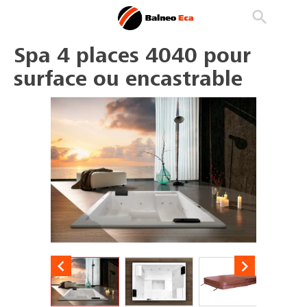

phone
search
person_outline
Spa 4 places 4040 pour
surface ou encastrable

