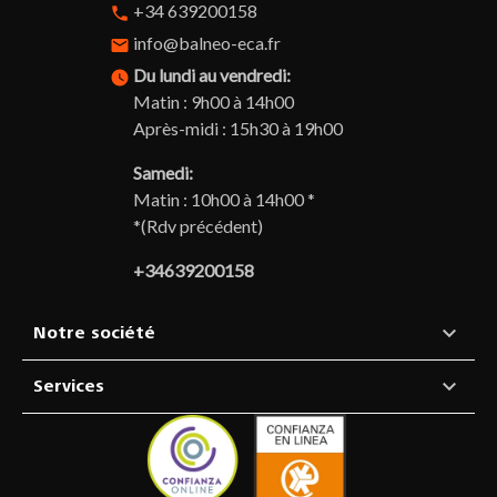
+34 639200158
phone
info@balneo-eca.fr
email
Du lundi au vendredi:
watch_later
Matin : 9h00 à 14h00
Après-midi : 15h30 à 19h00
Samedi:
Matin : 10h00 à 14h00 *
*(Rdv précédent)
+34639200158

Notre société

Services