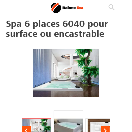

phone
search
person_outline
Spa 6 places 6040 pour
surface ou encastrable

