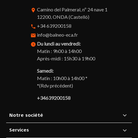
Camino del Palmeral, nº 24 nave 1
room
12200, ONDA (Castelló)
+34 639200158
phone
info@balneo-eca.fr
email
Du lundi au vendredi:
watch_later
Matin : 9h00 à 14h00
Après-midi : 15h30 à 19h00
Samedi:
Matin : 10h00 à 14h00 *
*(Rdv précédent)
+34639200158

Notre société

Services