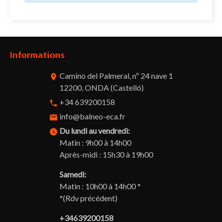
Informations
Camino del Palmeral, nº 24 nave 1
room
12200, ONDA (Castelló)
+34 639200158
phone
info@balneo-eca.fr
email
Du lundi au vendredi:
watch_later
Matin : 9h00 à 14h00
Après-midi : 15h30 à 19h00
Samedi:
Matin : 10h00 à 14h00 *
*(Rdv précédent)
+34639200158