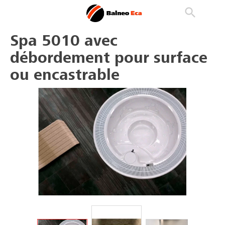

phone
search
person_outline
Spa 5010 avec
débordement pour surface
ou encastrable