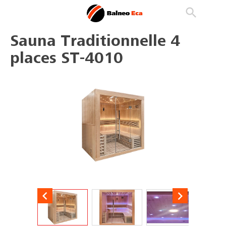

phone
search
person_outline
Sauna Traditionnelle 4
places ST-4010

