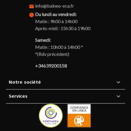
info@balneo-eca.fr
email
Du lundi au vendredi:
watch_later
Matin : 9h00 à 14h00
Après-midi : 15h30 à 19h00
Samedi:
Matin : 10h00 à 14h00 *
*(Rdv précédent)
+34639200158

Notre société

Services