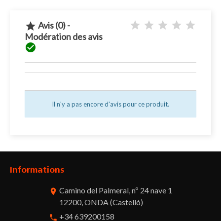
Avis (0) -

Modération des avis

Il n'y a pas encore d'avis pour ce produit.
Informations
Camino del Palmeral, nº 24 nave 1
room
12200, ONDA (Castelló)
+34 639200158
phone