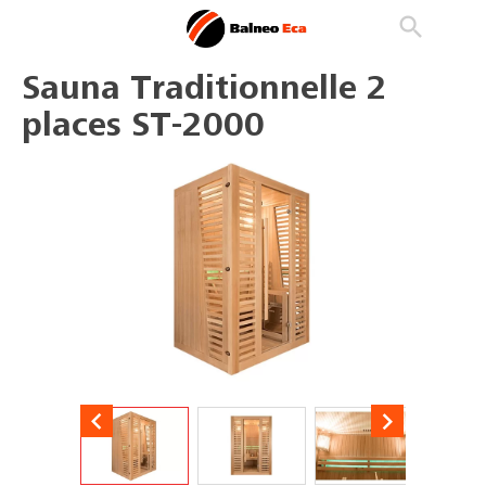

phone
search
person_outline
Sauna Traditionnelle 2
places ST-2000

