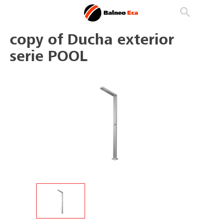

phone
search
person_outline
copy of Ducha exterior
serie POOL