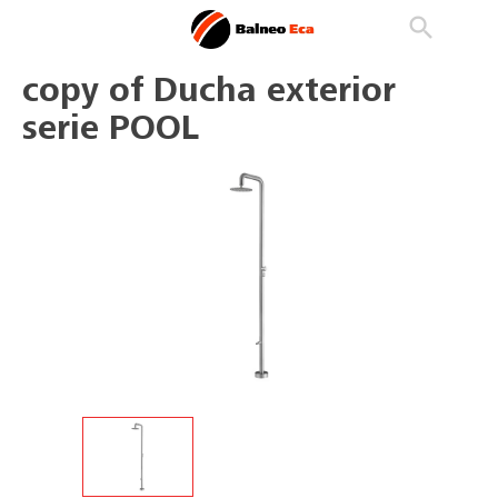

phone
search
person_outline
copy of Ducha exterior
serie POOL