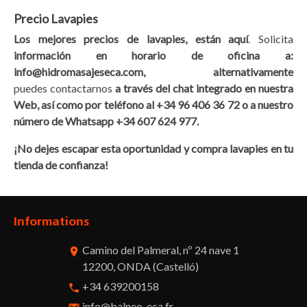
Precio Lavapies
Los mejores precios de lavapies, están aquí
. Solicita
información en horario de oficina a:
info@hidromasajeseca.com, alternativamente
puedes contactarnos
a través del chat integrado en nuestra
Web, así como por teléfono al +34 96 406 36 72 o a nuestro
número de Whatsapp +34 607 624 977.
¡No dejes escapar esta oportunidad y compra lavapies en tu
tienda de confianza!
Informations
Camino del Palmeral, nº 24 nave 1
room
12200, ONDA (Castelló)
+34 639200158
phone
info@balneo-eca.fr