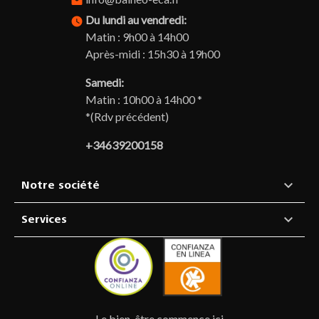
email
Du lundi au vendredi:
watch_later
Matin : 9h00 à 14h00
Après-midi : 15h30 à 19h00
Samedi:
Matin : 10h00 à 14h00 *
*(Rdv précédent)
+34639200158

Notre société

Services
Le bien-être commence ici