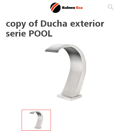

phone
search
person_outline
copy of Ducha exterior
serie POOL