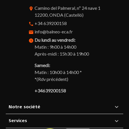
Camino del Palmeral, nº 24 nave 1
room
12200, ONDA (Castelló)
+34 639200158
phone
info@balneo-eca.fr
email
Du lundi au vendredi:
watch_later
Matin : 9h00 à 14h00
Après-midi : 15h30 à 19h00
Samedi:
Matin : 10h00 à 14h00 *
*(Rdv précédent)
+34639200158

Notre société

Services