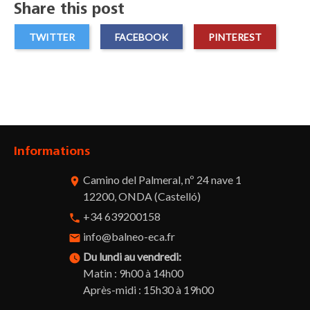
Share this post
TWITTER
FACEBOOK
PINTEREST
Informations
Camino del Palmeral, nº 24 nave 1
room
12200, ONDA (Castelló)
+34 639200158
phone
info@balneo-eca.fr
email
Du lundi au vendredi:
watch_later
Matin : 9h00 à 14h00
Après-midi : 15h30 à 19h00