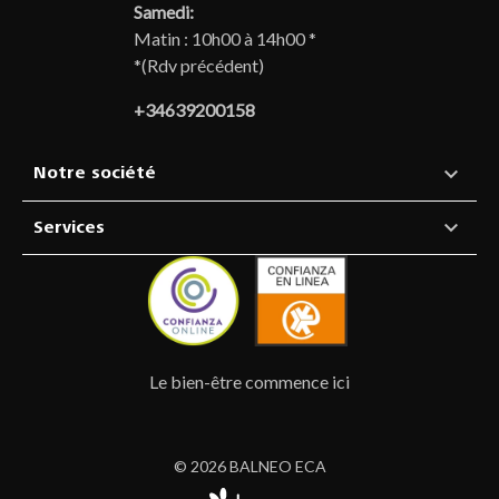
Samedi:
Matin : 10h00 à 14h00 *
*(Rdv précédent)
+34639200158

Notre société

Services
Le bien-être commence ici
© 2026 BALNEO ECA