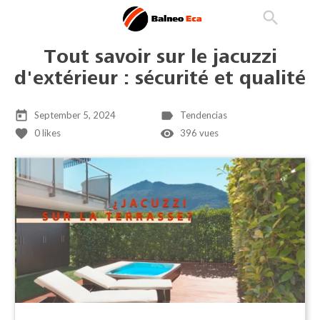

phone
search
person_outline
Tout savoir sur le jacuzzi
d'extérieur : sécurité et qualité
today
label
September 5, 2024
Tendencias
favorite
remove_red_eye
0
likes
396 vues