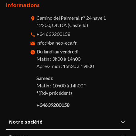
Informations
Camino del Palmeral, nº 24 nave 1
room
12200, ONDA (Castelló)
+34 639200158
phone
info@balneo-eca.fr
email
Du lundi au vendredi:
watch_later
Matin : 9h00 à 14h00
Après-midi : 15h30 à 19h00
Samedi:
Matin : 10h00 à 14h00 *
*(Rdv précédent)
+34639200158

Notre société