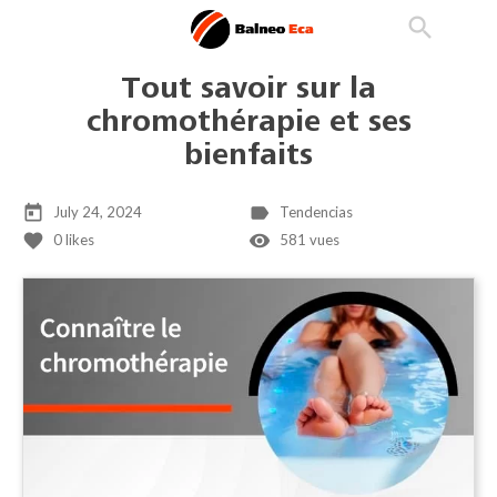

phone
search
person_outline
Tout savoir sur la
chromothérapie et ses
bienfaits
today
label
July 24, 2024
Tendencias
favorite
remove_red_eye
0
likes
581 vues