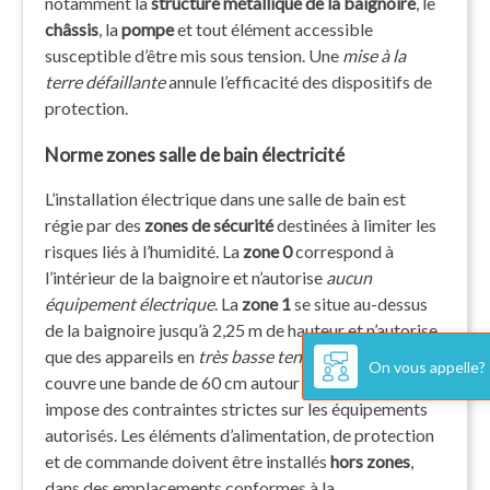
notamment la
structure métallique de la baignoire
, le
châssis
, la
pompe
et tout élément accessible
susceptible d’être mis sous tension. Une
mise à la
terre défaillante
annule l’efficacité des dispositifs de
protection.
Norme zones salle de bain électricité
L’installation électrique dans une salle de bain est
régie par des
zones de sécurité
destinées à limiter les
risques liés à l’humidité. La
zone 0
correspond à
l’intérieur de la baignoire et n’autorise
aucun
équipement électrique
. La
zone 1
se situe au-dessus
de la baignoire jusqu’à 2,25 m de hauteur et n’autorise
que des appareils en
très basse tension
. La
zone 2
On vous appelle?
couvre une bande de 60 cm autour de la baignoire et
impose des contraintes strictes sur les équipements
autorisés. Les éléments d’alimentation, de protection
et de commande doivent être installés
hors zones
,
dans des emplacements conformes à la