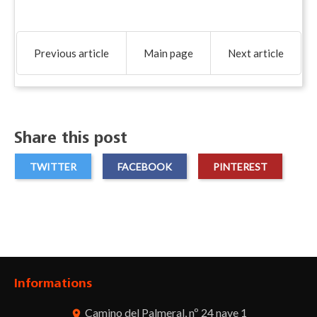
Previous article
Main page
Next article
Share this post
TWITTER
FACEBOOK
PINTEREST
Informations
Camino del Palmeral, nº 24 nave 1
room