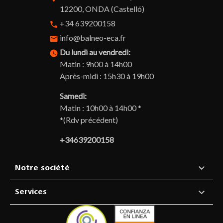
12200, ONDA (Castelló)
+34 639200158
phone
info@balneo-eca.fr
email
Du lundi au vendredi:
watch_later
Matin : 9h00 à 14h00
Après-midi : 15h30 à 19h00
Samedi:
Matin : 10h00 à 14h00 *
*(Rdv précédent)
+34639200158

Notre société

Services