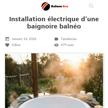

phone
search
person_outline
Installation électrique d’une
baignoire balnéo
today
label
January 14, 2026
Tendencias
favorite
remove_red_eye
0
likes
479 vues