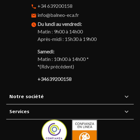
+34 639200158
phone
info@balneo-eca.fr
email
Du lundi au vendredi:
watch_later
Matin : 9h00 à 14h00
Après-midi : 15h30 à 19h00
Samedi:
Matin : 10h00 à 14h00 *
*(Rdv précédent)
+34639200158

Notre société

Services