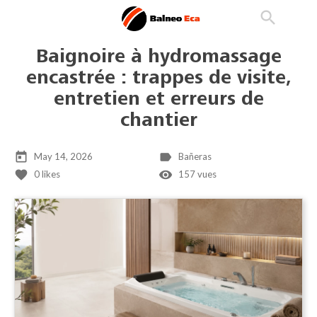

phone
search
person_outline
Baignoire à hydromassage
encastrée : trappes de visite,
entretien et erreurs de
chantier
today
label
May 14, 2026
Bañeras
favorite
remove_red_eye
0
likes
157 vues