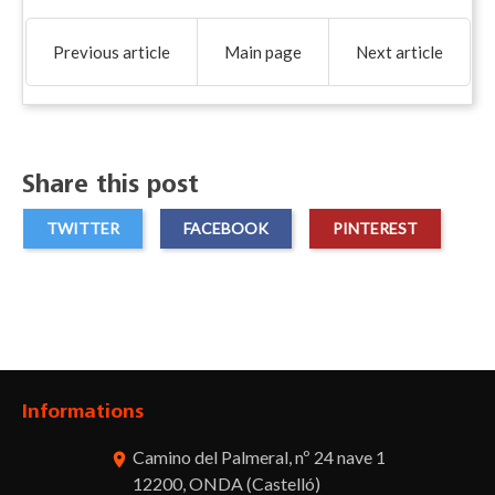
Previous article
Main page
Next article
Share this post
TWITTER
FACEBOOK
PINTEREST
Informations
Camino del Palmeral, nº 24 nave 1
room
12200, ONDA (Castelló)