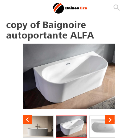

phone
search
person_outline
copy of Baignoire
autoportante ALFA

