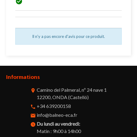

Il n'y a pas encore d'avis pour ce produit.
Informations
Camino del Palmeral, nº 24 nave 1
room
12200, ONDA (Castelló)
+34 639200158
phone
info@balneo-eca.fr
email
Du lundi au vendredi:
watch_later
Matin : 9h00 à 14h00