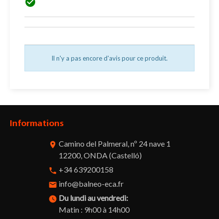

Il n'y a pas encore d'avis pour ce produit.
Informations
Camino del Palmeral, nº 24 nave 1
room
12200, ONDA (Castelló)
+34 639200158
phone
info@balneo-eca.fr
email
Du lundi au vendredi:
watch_later
Matin : 9h00 à 14h00