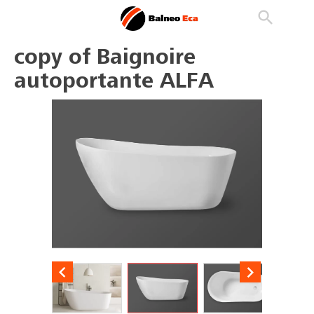

phone
search
person_outline
copy of Baignoire
autoportante ALFA

