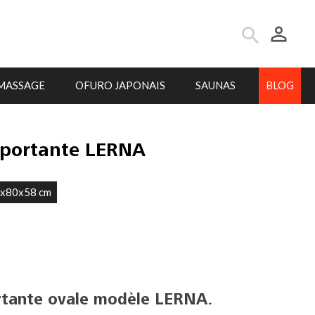
person_outline
search
MASSAGE
OFURO JAPONAIS
SAUNAS
BLOG
oportante LERNA
0x80x58 cm
rtante ovale modèle LERNA.