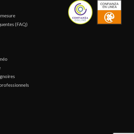
r mesure
quentes (FAQ)
lnéo
e
gnoires
professionnels