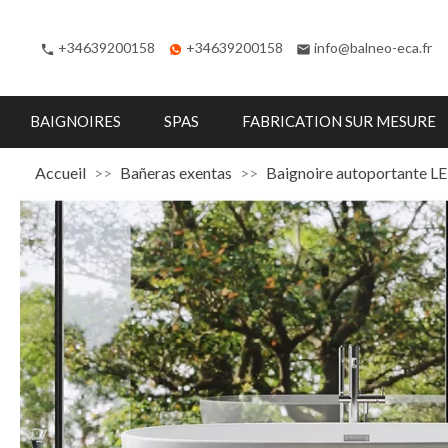
+34639200158
+34639200158
info@balneo-eca.fr
phone
email
BAIGNOIRES
SPAS
FABRICATION SUR MESURE
Accueil
Bañeras exentas
Baignoire autoportante 