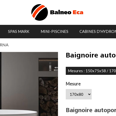
SPAS MARK
MINI-PISCINES
CABINES D'HYDRO
LERNA
Baignoire aut
Mesures : 150x75x58 / 17
Mesure
Baignoire autopo