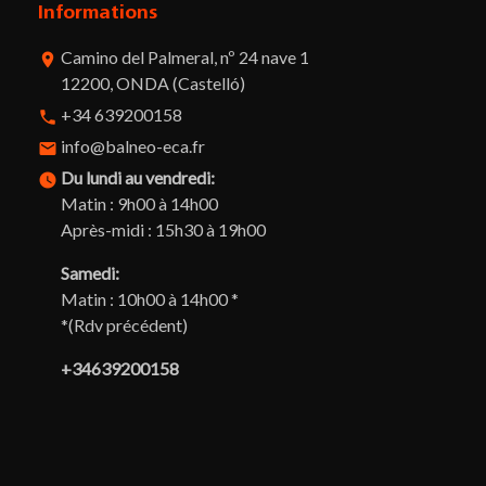
Informations
Camino del Palmeral, nº 24 nave 1
room
12200, ONDA (Castelló)
+34 639200158
phone
info@balneo-eca.fr
email
Du lundi au vendredi:
watch_later
Matin : 9h00 à 14h00
Après-midi : 15h30 à 19h00
Samedi:
Matin : 10h00 à 14h00 *
*(Rdv précédent)
+34639200158